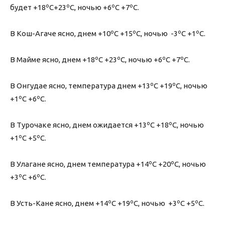
будет +18ºС+23ºС, ночью +6ºС +7ºС.
В Кош-Агаче ясно, днем +10ºС +15ºС, ночью -3ºС +1ºС.
В Майме ясно, днем +18ºС +23ºС, ночью +6ºС +7ºС.
В Онгудае ясно, температура днем +13ºС +19ºС, ночью
+1ºС +6ºС.
В Турочаке ясно, днем ожидается +13ºС +18ºС, ночью
+1ºС +5ºС.
В Улагане ясно, днем температура +14ºС +20ºС, ночью
+3ºС +6ºС.
В Усть-Кане ясно, днем +14ºС +19ºС, ночью +3ºС +5ºС.