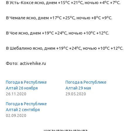
В Усть-Коксе ясно, днем +15ºС +21ºС, ночью +4ºС +7ºС.
В Чемале ясно, днем +17ºС +25ºС, ночью +8ºС +9ºС.
В Чое ясно, днем +19ºС +24ºС, ночью +10ºС +12ºС.
В Шебалино ясно, днем +19ºС +24ºС, ночью +10ºС +12ºС.
Фото: activehike.ru
Погода в Республике
Погода в Республике
Алтай 26 ноября
Алтай 29 мая
26.11.2020
29.05.2020
Погода в Республике
Алтай 2 сентября
02.09.2020
цукаыва
ываываыва