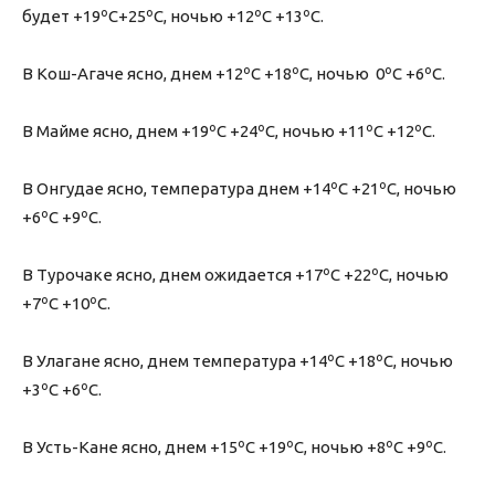
будет +19ºС+25ºС, ночью +12ºС +13ºС.
В Кош-Агаче ясно, днем +12ºС +18ºС, ночью 0ºС +6ºС.
В Майме ясно, днем +19ºС +24ºС, ночью +11ºС +12ºС.
В Онгудае ясно, температура днем +14ºС +21ºС, ночью
+6ºС +9ºС.
В Турочаке ясно, днем ожидается +17ºС +22ºС, ночью
+7ºС +10ºС.
В Улагане ясно, днем температура +14ºС +18ºС, ночью
+3ºС +6ºС.
В Усть-Кане ясно, днем +15ºС +19ºС, ночью +8ºС +9ºС.