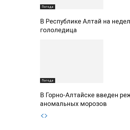
Погода
В Республике Алтай на недел
гололедица
Погода
В Горно-Алтайске введен ре
аномальных морозов