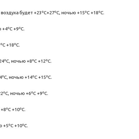
воздуха будет +23ºС+27ºС, ночью +15ºС +18ºС.
 +4ºС +9ºС.
ºС +18ºС.
4ºС, ночью +8ºС +12ºС.
4ºС, ночью +14ºС +15ºС.
2ºС, ночью +6ºС +9ºС.
 +8ºС +10ºС.
ю +5ºС +10ºС.