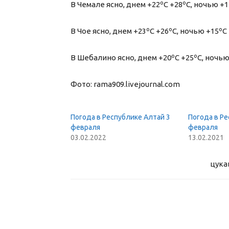
В Чемале ясно, днем +22ºС +28ºС, ночью +1
В Чое ясно, днем +23ºС +26ºС, ночью +15ºС 
В Шебалино ясно, днем +20ºС +25ºС, ночью
Фото: rama909.livejournal.com
Погода в Республике Алтай 3
Погода в Ре
февраля
февраля
03.02.2022
13.02.2021
цука