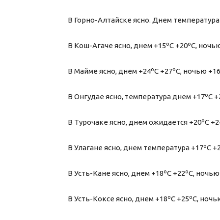
В Горно-Алтайске ясно. Днем температура 
В Кош-Агаче ясно, днем +15ºС +20ºС, ночью
В Майме ясно, днем +24ºС +27ºС, ночью +16
В Онгудае ясно, температура днем +17ºС +2
В Турочаке ясно, днем ожидается +20ºС +2
В Улагане ясно, днем температура +17ºС +2
В Усть-Кане ясно, днем +18ºС +22ºС, ночью
В Усть-Коксе ясно, днем +18ºС +25ºС, ночь