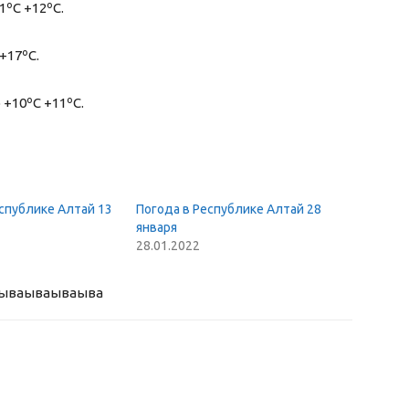
1ºС +12ºС.
+17ºС.
 +10ºС +11ºС.
спублике Алтай 13
Погода в Республике Алтай 28
января
28.01.2022
ыва
ываываыва