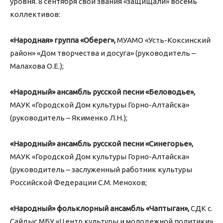
уровня. 8 сентября свои звания «защищали» восемь
коллективов:
«Народная» группа «Оберег»,
МУАМО «Усть-Коксинский
район» «Дом творчества и досуга» (руководитель –
Малахова О.Е.);
«Народный» ансамбль русской песни «Беловодье»,
МАУК «Городской Дом культуры Горно-Алтайска»
(руководитель – Якименко Л.Н.);
«Народный» ансамбль русской песни «Синегорье»,
МАУК «Городской Дом культуры Горно-Алтайска»
(руководитель – заслуженный работник культуры
Российской Федерации С.М. Менохов;
«Народный» фольклорный ансамбль «Чаптыган»,
СДК с.
Сайдыс МБУ «Центр культуры и молодежной политики»