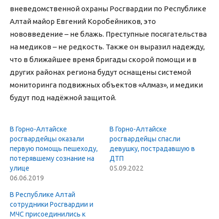
вневедомственной охраны Росгвардии по Республике
Алтай майор Евгений Коробейников, это
нововведение – не блажь. Преступные посягательства
на медиков – не редкость. Также он выразил надежду,
что в ближайшее время бригады скорой помощи и в
других районах региона будут оснащены системой
мониторинга подвижных объектов «Алмаз», и медики
будут под надёжной защитой.
В Горно-Алтайске
В Горно-Алтайске
росгвардейцы оказали
росгвардейцы спасли
первую помощь пешеходу,
девушку, пострадавшую в
потерявшему сознание на
ДТП
улице
05.09.2022
06.06.2019
В Республике Алтай
сотрудники Росгвардии и
МЧС присоединились к