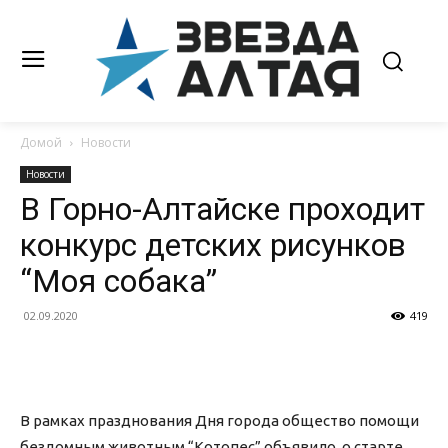
Домой
Новости
Новости
В Горно-Алтайске проходит
конкурс детских рисунков
“Моя собака”
02.09.2020
419
В рамках празднования Дня города общество помощи
бездомным животным “Котопес” объявило о старте