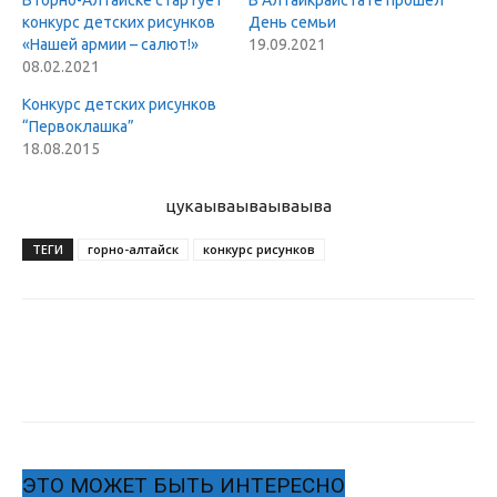
В Горно-Алтайске стартует
В Алтайкрайстате прошел
конкурс детских рисунков
День семьи
«Нашей армии – салют!»
19.09.2021
08.02.2021
Конкурс детских рисунков
“Первоклашка”
18.08.2015
цукаыва
ываываыва
ТЕГИ
горно-алтайск
конкурс рисунков
ЭТО МОЖЕТ БЫТЬ ИНТЕРЕСНО