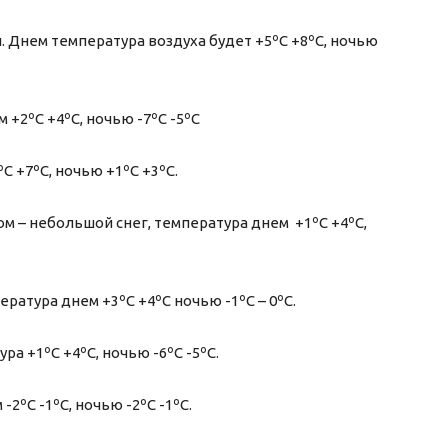
. Днем температура воздуха будет +5ºС +8ºС, ночью
 +2ºС +4ºС, ночью -7ºС -5ºС
С +7ºС, ночью +1ºС +3ºС.
ом – небольшой снег, температура днем +1ºС +4ºС,
ература днем +3ºС +4ºС ночью -1ºС – 0ºС.
а +1ºС +4ºС, ночью -6ºС -5ºС.
-2ºС -1ºС, ночью -2ºС -1ºС.