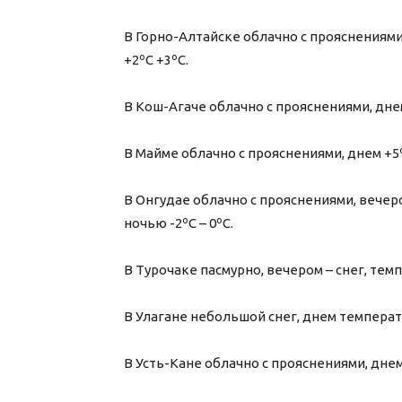
В Горно-Алтайске облачно с прояснениями
+2ºС +3ºС.
В Кош-Агаче облачно с прояснениями, днем
В Майме облачно с прояснениями, днем +5º
В Онгудае облачно с прояснениями, вечер
ночью -2ºС – 0ºС.
В Турочаке пасмурно, вечером – снег, темп
В Улагане небольшой снег, днем температур
В Усть-Кане облачно с прояснениями, днем 