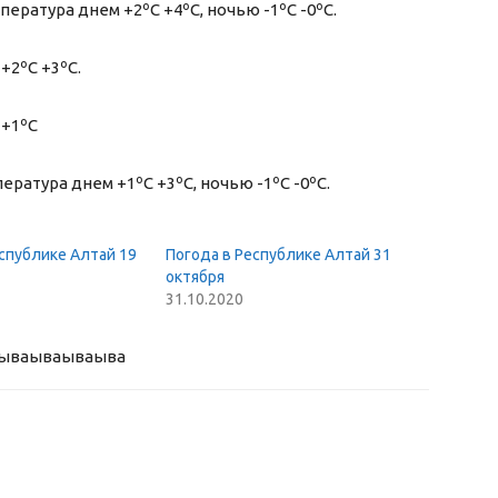
пература днем +2ºС +4ºС, ночью -1ºС -0ºС.
+2ºС +3ºС.
 +1ºС
ратура днем +1ºС +3ºС, ночью -1ºС -0ºС.
спублике Алтай 19
Погода в Республике Алтай 31
октября
31.10.2020
ыва
ываываыва