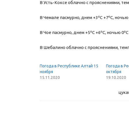
В Усть-Коксе облачно с прояснениями, тем
В Чемале пасмурно, днем +3ºС +7ºС, ночью 
В Чое пасмурно, днем +5ºС +6ºС, ночью 0ºС
В Шебалино облачно с прояснениями, темпе
Погода в Республике Алтай 15
Погода в Ре
ноября
октября
15.11.2020
19.10.2020
цука