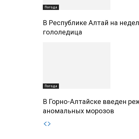
Погода
В Республике Алтай на недел
гололедица
Погода
В Горно-Алтайске введен ре
аномальных морозов