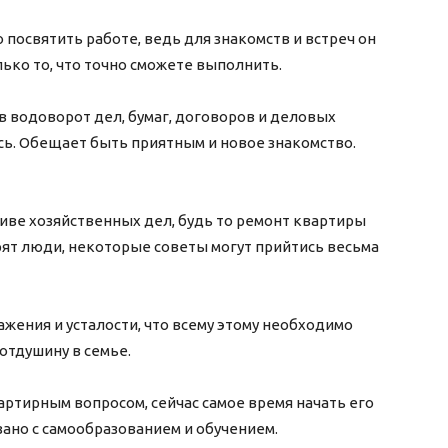
посвятить работе, ведь для знакомств и встреч он
ько то, что точно сможете выполнить.
в водоворот дел, бумаг, договоров и деловых
есь. Обещает быть приятным и новое знакомство.
ниве хозяйственных дел, будь то ремонт квартиры
орят люди, некоторые советы могут прийтись весьма
ажения и усталости, что всему этому необходимо
йдите отдушину в семье.
артирным вопросом, сейчас самое время начать его
 связано с самообразованием и обучением.