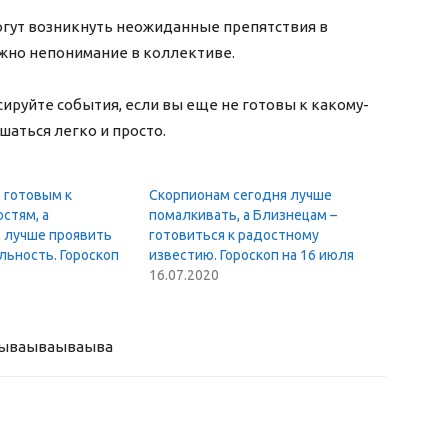
могут возникнуть неожиданные препятствия в
зможно непонимание в коллективе.
сируйте события, если вы еще не готовы к какому-
аться легко и просто.
 готовым к
Скорпионам сегодня лучше
стям, а
помалкивать, а Близнецам –
 лучше проявить
готовиться к радостному
льность. Гороскоп
известию. Гороскоп на 16 июля
16.07.2020
ыва
ываываыва