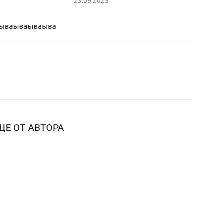
23.09.2025
ыва
ываываыва
ЩЕ ОТ АВТОРА