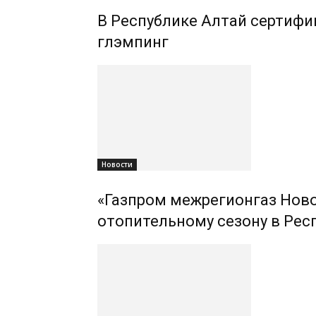
В Республике Алтай сертифиц
глэмпинг
Новости
«Газпром межрегионгаз Ново
отопительному сезону в Рес