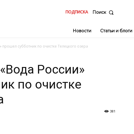
ПОДПИСКА
Поиск
Новости
Статьи и блоги
» прошел субботник по очистке Телецкого озера
 «Вода России»
ик по очистке
а
381