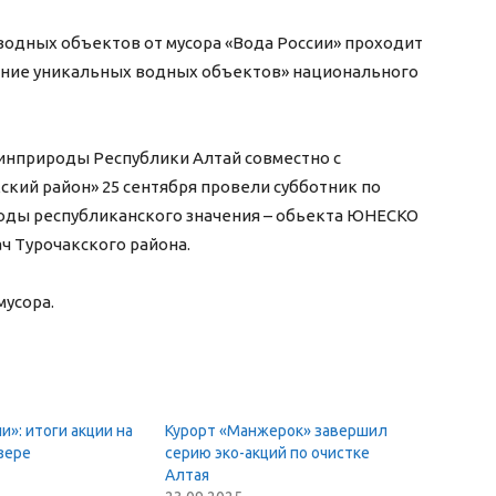
 водных объектов от мусора «Вода России» проходит
ение уникальных водных объектов» национального
инприроды Республики Алтай совместно с
кий район» 25 сентября провели субботник по
роды республиканского значения – обьекта ЮНЕСКО
ч Турочакского района.
мусора.
и»: итоги акции на
Курорт «Манжерок» завершил
зере
серию эко-акций по очистке
Алтая