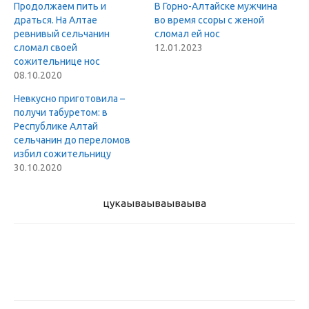
Продолжаем пить и
В Горно-Алтайске мужчина
драться. На Алтае
во время ссоры с женой
ревнивый сельчанин
сломал ей нос
сломал своей
12.01.2023
сожительнице нос
08.10.2020
Невкусно приготовила –
получи табуретом: в
Республике Алтай
сельчанин до переломов
избил сожительницу
30.10.2020
цукаыва
ываываыва