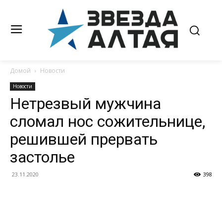
Домой
Новости
Новости
Нетрезвый мужчина
сломал нос сожительнице,
решившей прервать
застолье
23.11.2020
398