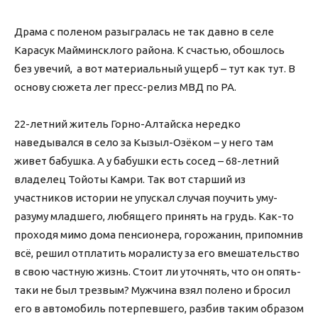
Драма с поленом разыгралась не так давно в селе
Карасук Майминсклого района. К счастью, обошлось
без увечий, а вот материальный ущерб – тут как тут. В
основу сюжета лег пресс-релиз МВД по РА.
22-летний житель Горно-Алтайска нередко
наведывался в село за Кызыл-Озёком – у него там
живет бабушка. А у бабушки есть сосед – 68-летний
владелец Тойоты Камри. Так вот старший из
участников истории не упускал случая поучить уму-
разуму младшего, любящего принять на грудь. Как-то
проходя мимо дома пенсионера, горожанин, припомнив
всё, решил отплатить моралисту за его вмешательство
в свою частную жизнь. Стоит ли уточнять, что он опять-
таки не был трезвым? Мужчина взял полено и бросил
его в автомобиль потерпевшего, разбив таким образом