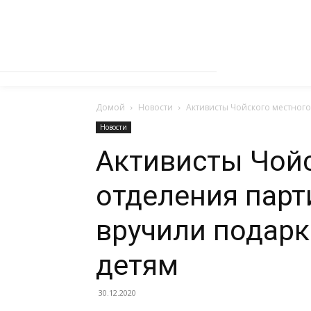
Домой
Новости
Активисты Чойского местног
Новости
Активисты Чой
отделения парт
вручили подар
детям
30.12.2020