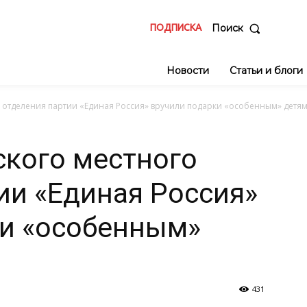
ПОДПИСКА
Поиск
Новости
Статьи и блоги
о отделения партии «Единая Россия» вручили подарки «особенным» детя
ского местного
ии «Единая Россия»
ки «особенным»
431