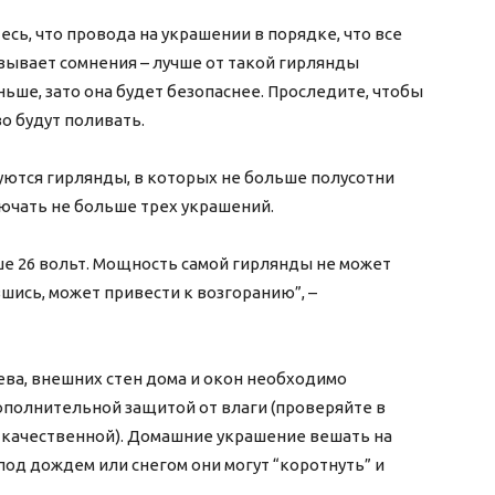
есь, что провода на украшении в порядке, что все
ызывает сомнения – лучше от такой гирлянды
еньше, зато она будет безопаснее. Проследите, чтобы
во будут поливать.
ются гирлянды, в которых не больше полусотни
лючать не больше трех украшений.
е 26 вольт. Мощность самой гирлянды не может
вшись, может привести к возгоранию”, –
ва, внешних стен дома и окон необходимо
полнительной защитой от влаги (проверяйте в
 качественной). Домашние украшение вешать на
под дождем или снегом они могут “коротнуть” и