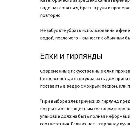
Категорически запрещено сжигать фейерве
надо наклоняться, брать в руки и проверя
повторно.
Не забудьте убрать использованные фейе
водой, после чего – вынести с обычным б
Елки и гирлянды
Современные искусственные елки произв
безопасность, а если украшать дом приня
поставить в ведро с мокрым песком, или 
“При выборе электрических гирлянд пред
покрыты огнезащитным составом и прошл
упаковке должна быть полная информация
соответствия. Если их нет – гирлянду луч