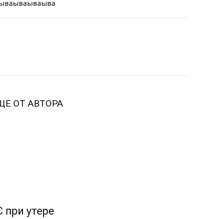
ыва
ываываыва
ЩЕ ОТ АВТОРА
 при утере