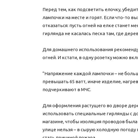
Перед тем, как подсветить елочку, убедит
лампочки на месте и горят. Если что-то в
отказаться: пусть огней на елке станет м
гирлянда не касалась песка там, где дере
Для домашнего использования рекоменду
огней. И кстати, в одну розетку можно вк
“Напряжение каждой лампочки – не больш
превышать 65 ватт, иначе изделие, нагре
подчеркивают в МЧС.
Для оформления растущего во дворе дере
использовать специальные гирлянды с до
магазине, чтобы изоляция проводов была
улице нельзя – в сырую холодную погоду 
стать причиной пожара.