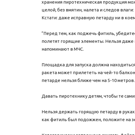
хранения пиротехническая продукция мож
целой, без вмятин, налета и следов влаги
Кстати: даже исправную петарду ни в коем
“Перед тем, как поджечь фитиль, убедите
полетят горящие элементы. Нельзя даже в
напоминают в МЧС.
Площадка для запуска должна находиться 
ракета может прилететь на чей-то балкон
петарде нельзя ближе чем на 5-10 метров.
Давать пиротехнику детям, чтобы те сами
Нельзя держать горящую петарду в руках –
как фитиль был подожжен, положите на з