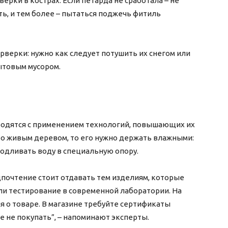
рки в кострах. Если петарда не сработала – не
ть, и тем более – пытаться поджечь фитиль
рверки: нужно как следует потушить их снегом или
ытовым мусором.
одятся с применением технологий, повышающих их
то живым деревом, то его нужно держать влажными:
подливать воду в специальную опору.
почтение стоит отдавать тем изделиям, которые
и тестирование в современной лаборатории. На
 о товаре. В магазине требуйте сертификаты
ше не покупать”, – напоминают эксперты.