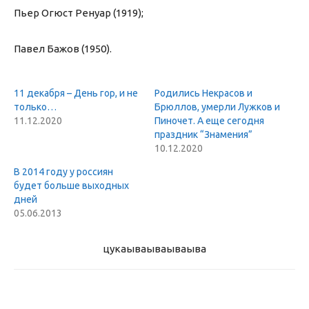
Пьер Огюст Ренуар (1919);
Павел Бажов (1950).
11 декабря – День гор, и не
Родились Некрасов и
только…
Брюллов, умерли Лужков и
11.12.2020
Пиночет. А еще сегодня
праздник “Знамения”
10.12.2020
В 2014 году у россиян
будет больше выходных
дней
05.06.2013
цукаыва
ываываыва