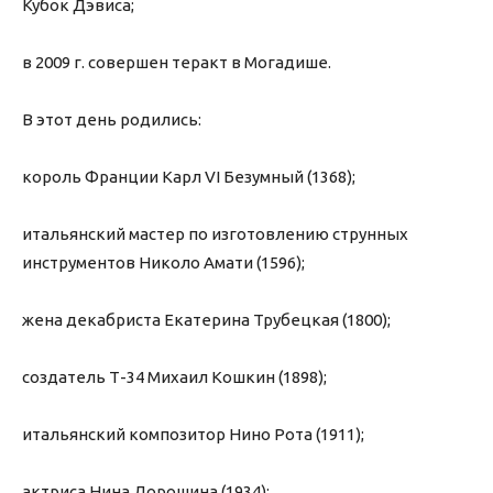
Кубок Дэвиса;
в 2009 г. совершен теракт в Могадише.
В этот день родились:
король Франции Карл VI Безумный (1368);
итальянский мастер по изготовлению струнных
инструментов Николо Амати (1596);
жена декабриста Екатерина Трубецкая (1800);
создатель Т-34 Михаил Кошкин (1898);
итальянский композитор Нино Рота (1911);
актриса Нина Дорошина (1934);