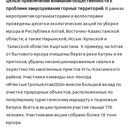
целью привлечения внимания общественности к
проблеме замусоривания горных территорий.
В рамках
мероприятия организаторами и волонтерами
проведены десятки экологических акций по уборке
мусора в Республике Алтай, Восточно-Казахстанской
области, а также Нарынской, Иссык-Кульской и
Таласской областях Кыргызстана. К примеру, на Алтае
от бытового мусора очищены берега реки Катунь и ее
притоков, убраны несанкционированные свалки в
окрестностях населенных пунктов Усть-Коксинского
района. Участники команды эко-похода
«#ЧистыеТропыАлтая2020» внесли большой вклад по
очистке природных объектов, расположенных по
популярному туристическому маршруту к подножью
Белухи. Всего в акции приняли участие свыше 770
человек. Участниками акции собрано более 18 тонн
мусора.