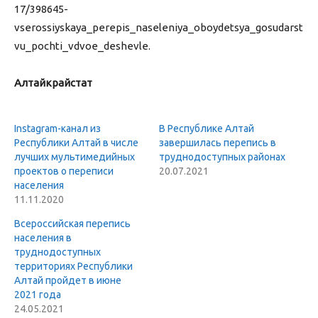
17/398645-
vserossiyskaya_perepis_naseleniya_oboydetsya_gosudarst
vu_pochti_vdvoe_deshevle.
Алтайкрайстат
Instagram-канал из
В Республике Алтай
Республики Алтай в числе
завершилась перепись в
лучших мультимедийных
труднодоступных районах
проектов о переписи
20.07.2021
населения
11.11.2020
Всероссийская перепись
населения в
труднодоступных
территориях Республики
Алтай пройдет в июне
2021 года
24.05.2021