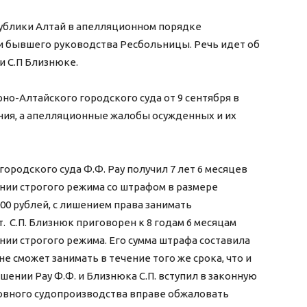
публики Алтай в апелляционном порядке
и бывшего руководства Ресбольницы. Речь идет об
 и С.П Близнюке.
рно-Алтайского городского суда от 9 сентября в
ния, а апелляционные жалобы осужденных и их
ородского суда Ф.Ф. Рау получил 7 лет 6 месяцев
ии строгого режима со штрафом в размере
000 рублей, с лишением права занимать
 С.П. Близнюк приговорен к 8 годам 6 месяцам
ии строгого режима. Его сумма штрафа составила
е сможет занимать в течение того же срока, что и
ении Рау Ф.Ф. и Близнюка С.П. вступил в законную
оловного судопроизводства вправе обжаловать