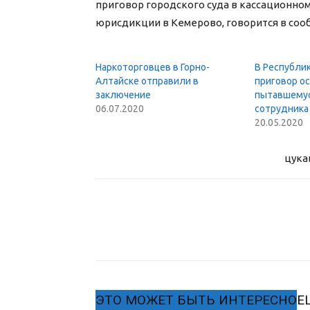
приговор городского суда в кассационно
юрисдикции в Кемерово, говорится в сооб
Наркоторговцев в Горно-
В Республи
Алтайске отправили в
приговор о
заключение
пытавшемус
06.07.2020
сотрудника
20.05.2020
цука
ЭТО МОЖЕТ БЫТЬ ИНТЕРЕСНО
Е