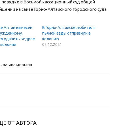
м порядке в Восьмой кассационный суд общей
щении на сайте Горно-Алтайского городского суда.
ке Алтай вынесен
В Горно-Алтайске любителя
сужденному,
пьяной езды отправили в
я ударить ведром
колонию
 колонии
02.12.2021
ыва
ываываыва
ЩЕ ОТ АВТОРА