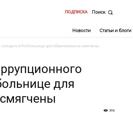
ПОДПИСКА
Поиск
Новости
Статьи и блоги
 скандала в Ресбольнице для обвиняемых не смягчены
оррупционного
больнице для
 смягчены
396