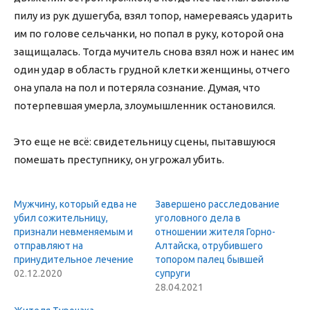
пилу из рук душегуба, взял топор, намереваясь ударить
им по голове сельчанки, но попал в руку, которой она
защищалась. Тогда мучитель снова взял нож и нанес им
один удар в область грудной клетки женщины, отчего
она упала на пол и потеряла сознание. Думая, что
потерпевшая умерла, злоумышленник остановился.
Это еще не всё: свидетельницу сцены, пытавшуюся
помешать преступнику, он угрожал убить.
Мужчину, который едва не
Завершено расследование
убил сожительницу,
уголовного дела в
признали невменяемым и
отношении жителя Горно-
отправляют на
Алтайска, отрубившего
принудительное лечение
топором палец бывшей
02.12.2020
супруги
28.04.2021