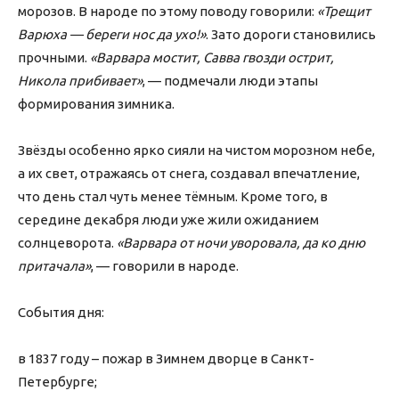
морозов. В народе по этому поводу говорили:
«Трещит
Варюха — береги нос да ухо!»
. Зато дороги становились
прочными.
«Варвара мостит, Савва гвозди острит,
Никола прибивает»
, — подмечали люди этапы
формирования зимника.
Звёзды особенно ярко сияли на чистом морозном небе,
а их свет, отражаясь от снега, создавал впечатление,
что день стал чуть менее тёмным. Кроме того, в
середине декабря люди уже жили ожиданием
солнцеворота.
«Варвара от ночи уворовала, да ко дню
притачала»
, — говорили в народе.
События дня:
в 1837 году – пожар в Зимнем дворце в Санкт-
Петербурге;