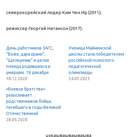
северокорейский лидер Ким Чен Ир (2011);
режиссер Георгий Натансон (2017).
День работников ЗАГС,
Ученица Майминской
“Боже, царя храни”,
школы стала победителем
“Щелкунчик” и целая
российской психолого-
плеяда родившихся и
педагогической
умерших. 18 декабря
олимпиады
18.12.2020
24.03.2025
«Боевое братство»
разыскивает
родственников бойца,
погибшего в годы Великой
Отечественной
28.05.2020
цукаыва
ываываыва