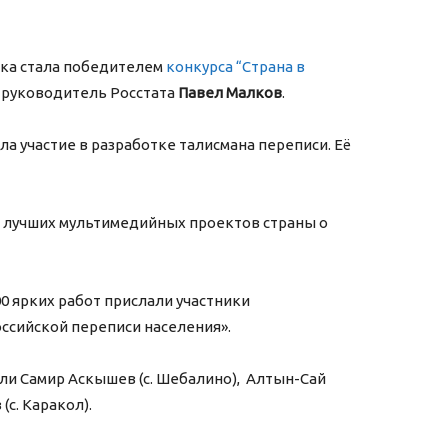
ска стала победителем
конкурса “Страна в
руководитель Росстата
Павел Малков
.
ла участие в разработке талисмана переписи. Её
е лучших мультимедийных проектов страны о
00 ярких работ прислали участники
оссийской переписи населения».
ли Самир Аскышев (с. Шебалино), Алтын-Сай
(с. Каракол).