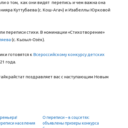
али о том, как они видят перепись и чем важна она
нияра Куттубаева (с. Кош-Агач) и Изабеллы Юрковой
и переписи стихи. В номинации «Стихотворение»
ляева
(с. Кызыл-Озёк).
ики готовятся к
Всероссийскому конкурсу детских
21 года.
тайкрайстат поздравляет вас с наступающим Новым
премьера!
О переписи – в соцсетях:
ереписи населения
объявлены призеры конкурса