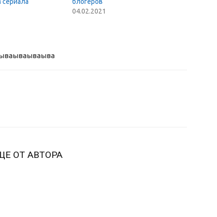
м сериала
блогеров
04.02.2021
ыва
ываываыва
ЩЕ ОТ АВТОРА