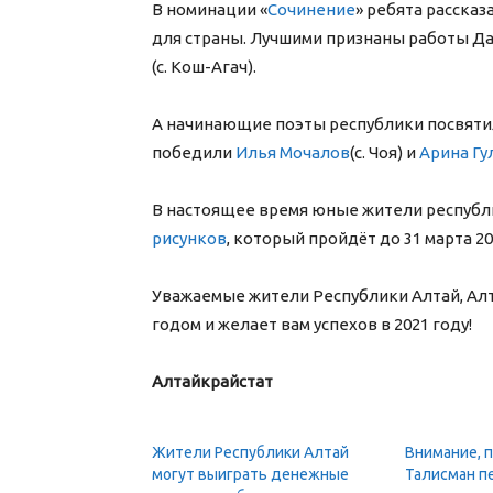
В номинации «
Сочинение
» ребята рассказ
для страны. Лучшими признаны работы Да
(с. Кош-Агач).
А начинающие поэты республики посвятил
победили
Илья Мочалов
(с. Чоя) и
Арина Гу
В настоящее время юные жители республ
рисунков
, который пройдёт до 31 марта 20
Уважаемые жители Республики Алтай, Ал
годом и желает вам успехов в 2021 году!
Алтайкрайстат
Жители Республики Алтай
Внимание, 
могут выиграть денежные
Талисман п