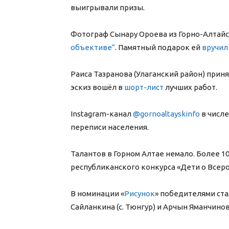
выигрывали призы.
Фотограф Сынару Ороева из Горно-Алтай
объективе”
. Памятный подарок ей
вручил
Раиса Тазранова (Улаганский район) приня
эскиз вошёл в
шорт-лист
лучших работ.
Instagram-канал
@gornoaltayskinfo
в числ
переписи населения.
Талантов в Горном Алтае немало. Более 1
республиканского конкурса «Дети о Всер
В номинации «
Рисунок
» победителями ста
Сайланкина (с. Тюнгур) и Арчын Яманчинов 