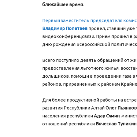
ближайшее время
.
Первый заместитель председателя комисс
Владимир Полетаев
провел, ставший уже
видеоконференцсвязи. Прием прошел в р
дню рождения Всероссийской политическо
Всего поступило девять обращений от жи
предоставления льготного жилья, восста
дольщиков, помощи в проведении газа в 
районов, приравненных к районам Крайне
Для более продуктивной работы на встре
развития Республики Алтай
Олег Пьянков
населения республики
Адар Сумин
, минис
отношений республики
Вячеслав Тупикин