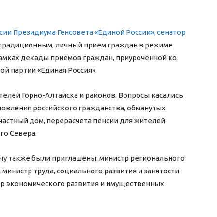
ии Президиума Генсовета «Единой России», сенатор
 традиционным, личный прием граждан в режиме
амках декады приемов граждан, приуроченной ко
й партии «Единая Россия».
телей Горно-Алтайска и районов. Вопросы касались
новления российского гражданства, обманутых
частный дом, перерасчета пенсии для жителей
го Севера.
чу также были приглашены: министр регионального
, министр труда, социального развития и занятости
тр экономического развития и имущественных
.