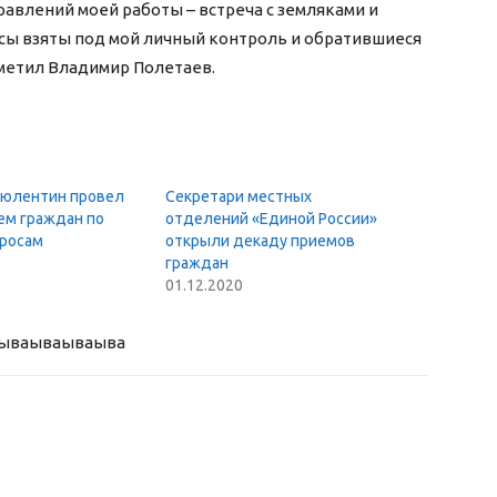
авлений моей работы – встреча с земляками и
сы взяты под мой личный контроль и обратившиеся
тметил Владимир Полетаев.
юлентин провел
Секретари местных
ем граждан по
отделений «Единой России»
росам
открыли декаду приемов
граждан
01.12.2020
ыва
ываываыва