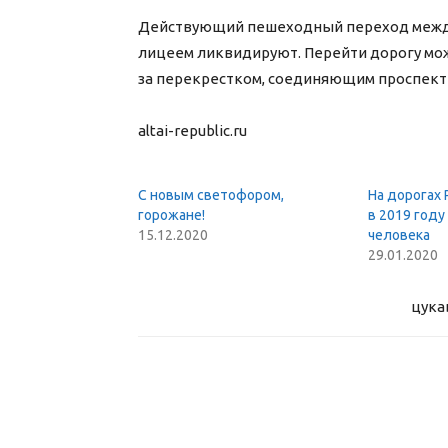
Действующий пешеходный переход между
лицеем ликвидируют. Перейти дорогу мо
за перекрестком, соединяющим проспект 
altai-republic.ru
С новым светофором,
На дорогах
горожане!
в 2019 году
15.12.2020
человека
29.01.2020
цука