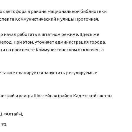
го светофора в районе Национальной библиотеки
оспекта Коммунистический и улицы Проточная.
фор начал работать в штатном режиме. Здесь же
ход. При этом, уточняет администрация города,
щи на проспекте Коммунистическом отключен, а
е также планируется запустить регулируемые
ческий и улицы Шоссейная (район Кадетской школы
Ц «Алтай»),
70.