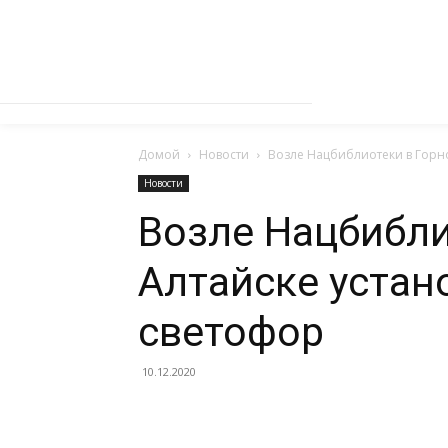
Домой
Новости
Возле Нацбиблиотеки в Горн
Новости
Возле Нацбибли
Алтайске устан
светофор
10.12.2020