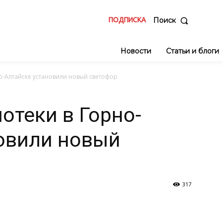
ПОДПИСКА
Поиск
Новости
Статьи и блоги
о-Алтайске установили новый светофор
отеки в Горно-
овили новый
317