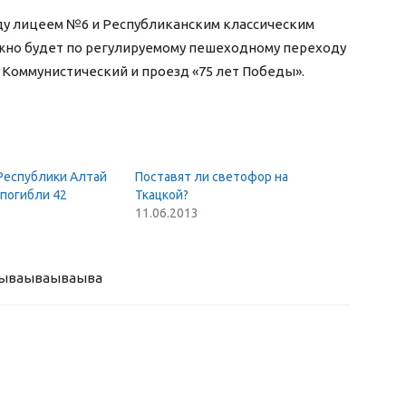
 лицеем №6 и Республиканским классическим
жно будет по регулируемому пешеходному переходу
Коммунистический и проезд «75 лет Победы».
 Республики Алтай
Поставят ли светофор на
 погибли 42
Ткацкой?
11.06.2013
ыва
ываываыва