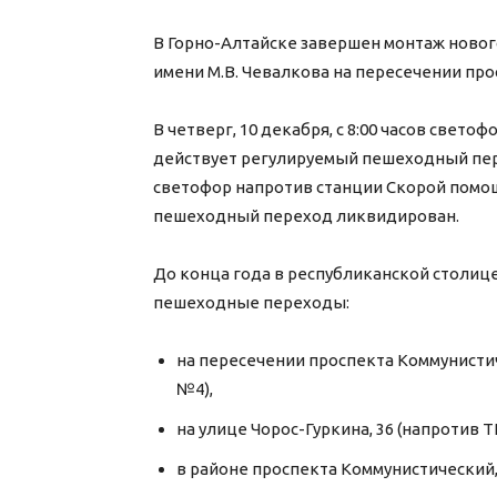
В Горно-Алтайске завершен монтаж ново
имени М.В. Чевалкова на пересечении пр
В четверг, 10 декабря, с 8:00 часов свето
действует регулируемый пешеходный пере
светофор напротив станции Скорой помо
пешеходный переход ликвидирован.
До конца года в республиканской столиц
пешеходные переходы:
на пересечении проспекта Коммунисти
№4),
на улице Чорос-Гуркина, 36 (напротив Т
в районе проспекта Коммунистический, 