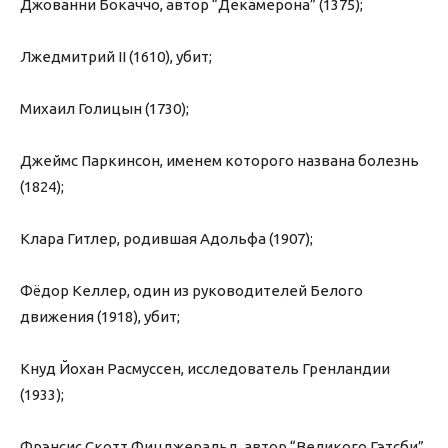
Джованни Бокаччо, автор “Декамерона” (1375);
Лжедмитрий II (1610), убит;
Михаил Голицын (1730);
Джеймс Паркинсон, именем которого названа болезнь
(1824);
Клара Гитлер, родившая Адольфа (1907);
Фёдор Келлер, один из руководителей Белого
движения (1918), убит;
Кнуд Йохан Расмуссен, исследователь Гренландии
(1933);
Фрэнсис Скотт Фицджеральд, автор “Великого Гэтсби”