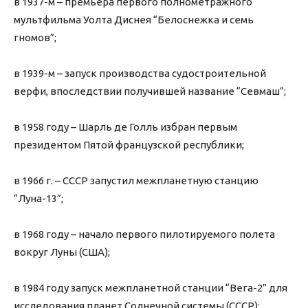
в 1937-м – премьера первого полнометражного
мультфильма Уолта Диснея “Белоснежка и семь
гномов”;
в 1939-м – запуск производства судостроительной
верфи, впоследствии получившей название “Севмаш”;
в 1958 году – Шарль де Голль избран первым
президентом Пятой французской республики;
в 1966 г. – СССР запустил межпланетную станцию
“Луна-13”;
в 1968 году – начало первого пилотируемого полета
вокруг Луны (США);
в 1984 году запуск межпланетной станции “Вега-2” для
исследования планет Солнечной системы (СССР);