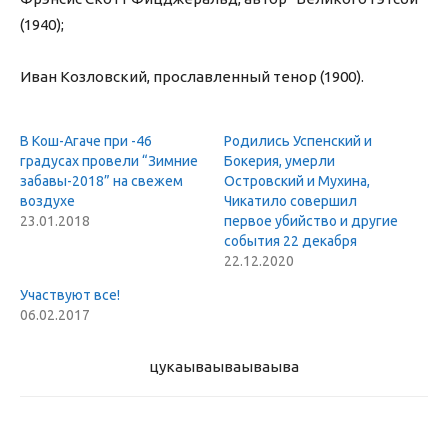
(1940);
Иван Козловский, прославленный тенор (1900).
В Кош-Агаче при -46
Родились Успенский и
градусах провели “Зимние
Бокерия, умерли
забавы-2018” на свежем
Островский и Мухина,
воздухе
Чикатило совершил
23.01.2018
первое убийство и другие
события 22 декабря
22.12.2020
Участвуют все!
06.02.2017
цукаыва
ываываыва