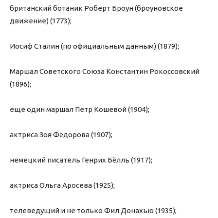
британский ботаник Роберт Броун (броуновское
движение) (1773);
Иосиф Сталин (по официальным данным) (1879);
Маршал Советского Союза Константин Рокоссовский
(1896);
еще один маршал Петр Кошевой (1904);
актриса Зоя Фёдорова (1907);
немецкий писатель Генрих Бёлль (1917);
актриса Ольга Аросева (1925);
телеведущий и не только Фил Донахью (1935);