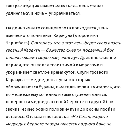
завтра ситуация начнет меняться – день станет
удлиняться, а ночь – укорачиваться.
На день зимнего солнцеворота приходится День
языческого почитания Карачуна (второе имя
Чернобога).
Считалось, что в этот день берет свою власть
грозный Карачун — божество смерти, подземный бог,
повелевающий морозами, злой дух.
Древние славяне
верили, что он повелевает зимой и морозами и
укорачивает светлое время суток. Слуги грозного
Карачуна — медведи-шатуны, в которых
оборачиваются бураны, и метели-волки. Считалось, что
по медвежьему хотению и зима студеная длится:
повернется медведь в своей берлоге на другой бок,
значит, и зиме ровно половину пути до весны пройти
осталось. Отсюда и поговорка:
«На Солнцеворота
медведь в берлоге поворачивается с одного бока на