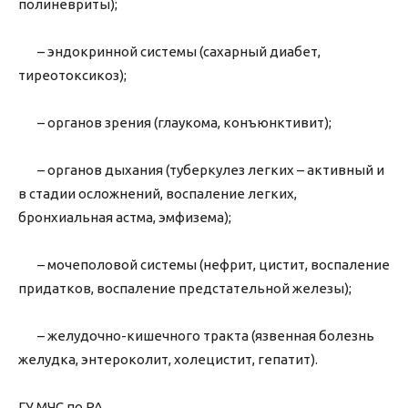
полиневриты);
– эндокринной системы (сахарный диабет,
тиреотоксикоз);
– органов зрения (глаукома, конъюнктивит);
– органов дыхания (туберкулез легких – активный и
в стадии осложнений, воспаление легких,
бронхиальная астма, эмфизема);
– мочеполовой системы (нефрит, цистит, воспаление
придатков, воспаление предстательной железы);
– желудочно-кишечного тракта (язвенная болезнь
желудка, энтероколит, холецистит, гепатит).
ГУ МЧС по РА