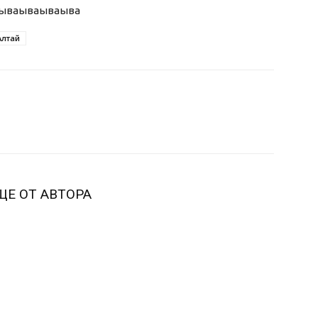
ыва
ываываыва
Алтай
ЩЕ ОТ АВТОРА