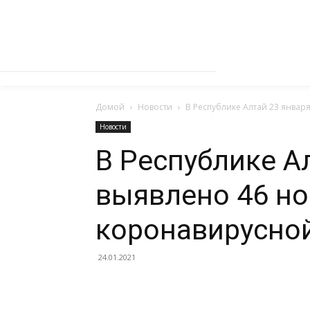
Домой
Новости
В Республике Алтай 23 январ
Новости
В Республике А
выявлено 46 но
коронавирусно
24.01.2021