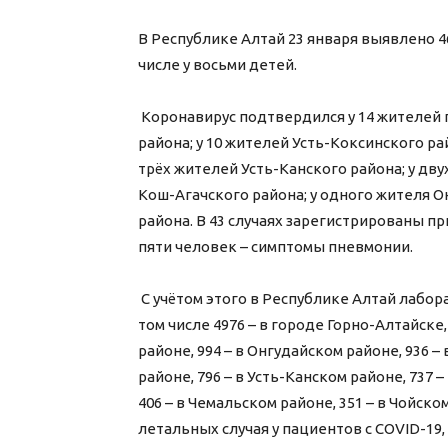
В Республике Алтай 23 января выявлено 4
числе у восьми детей.
⠀
Коронавирус подтвердился у 14 жителей г
района; у 10 жителей Усть-Коксинского ра
трёх жителей Усть-Канского района; у дв
Кош-Агачского района; у одного жителя О
района. В 43 случаях зарегистрированы п
пяти человек – симптомы пневмонии.
⠀
С учётом этого в Республике Алтай лабор
том числе 4976 – в городе Горно-Алтайске,
районе, 994 – в Онгудайском районе, 936 –
районе, 796 – в Усть-Канском районе, 737 –
406 – в Чемальском районе, 351 – в Чойск
летальных случая у пациентов с COVID-19, в