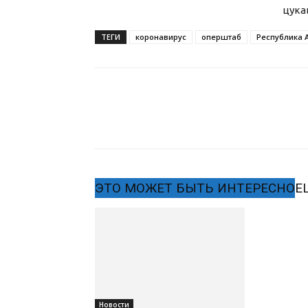
цука
ТЕГИ
коронавирус
оперштаб
Республика 
ЭТО МОЖЕТ БЫТЬ ИНТЕРЕСНО
Е
Новости