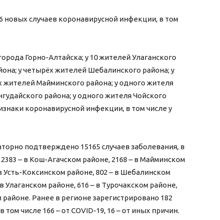
6 новых случаев коронавирусной инфекции, в том
орода Горно-Алтайска; у 10 жителей Улаганского
йона; у четырёх жителей Шебалинского района; у
ух жителей Майминского района; у одного жителя
нгудайского района; у одного жителя Чойского
ризнаки коронавирусной инфекции, в том числе у
аторно подтверждено 15165 случаев заболевания, в
 2383 – в Кош-Агачском районе, 2168 – в Майминском
 в Усть-Коксинском районе, 802 – в Шебалинском
 в Улаганском районе, 616 – в Турочакском районе,
ом районе. Ранее в регионе зарегистрировано 182
 том числе 166 – от COVID-19, 16 – от иных причин.