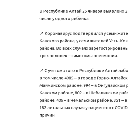
В Республике Алтай 25 января выявлено 2
числе у одного ребёнка.
⠀
📌 Коронавирус подтвердился у семи жите
Канского района; у семи жителей Усть-Ко
района. Во всех случаях зарегистрирован
трёх человек – симптомы пневмонии.
⠀
📌 С учётом этого в Республике Алтай ла
в том числе 4985 – в городе Горно-Алтайске
Майминском районе, 994 – в Онгудайском ра
Канском районе, 802 – в Шебалинском район
районе, 406 – в Чемальском районе, 351 –
182 летальных случая у пациентов с COVID-1
причин.
⠀