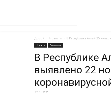
Домой
Новости
В Республике Алтай 25 январ
Новости
Политика
В Республике А
выявлено 22 но
коронавирусно
26.01.2021