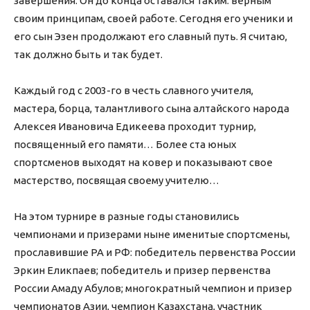
завершения. Он до конца оставался таким: верным
своим принципам, своей работе. Сегодня его ученики и
его сын Эзен продолжают его славный путь. Я считаю,
так должно быть и так будет.
Каждый год с 2003-го в честь славного учителя,
мастера, борца, талантливого сына алтайского народа
Алексея Ивановича Едикеева проходит турнир,
посвященный его памяти… Более ста юных
спортсменов выходят на ковер и показывают свое
мастерство, посвящая своему учителю…
На этом турнире в разные годы становились
чемпионами и призерами ныне именитые спортсмены,
прославившие РА и РФ: победитель первенства России
Эркин Еликпаев; победитель и призер первенства
России Амаду Абулов; многократный чемпион и призер
чемпионатов Азии, чемпион Казахстана, участник