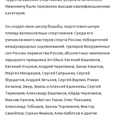
Ивановичу было присвоено высшая квалификационная
категория.
Он создал свою школу борьбы, подготовил целую
плеяду великолепных спортсменов. Среди его
учеников много мастеров спорта России, победителей
международных соревнований, турниров Вооружённых
сил России, первенства России, абсолютных чемпионов
народного праздника Эл Ойын: Евгений Башпаков,
Евгений Аткунов, Андрей Черепанов, Закир Казитов,
Мерген Мендешев, Сергей Сапрыкин, Сергей
Фуршатов, Андрей Зятьков, Сергей Варзин, Роман
Акчалов, Эжер, Эмиль и Алексей Едикеевы, Сергей
Термишев, Александр Башпаков, Айдар Черепанов,
Максим Урелов, Айастан Тазов, Олег Покошев,
Александр Тобошев, Эркеш Торломоев, Виктор
Самойлов, Суркун Яманов, Алан Бабитов и другие.