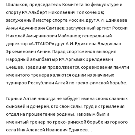
Шилыков; председатель Комитета по физкультуре и
спорту РА Альберт Николаевич Толкочеков;
заслуженный мастер спорта России, друг А.И. Едикеева
Анчы Адучинович Самтаев; заслуженный артист России
Николай Амырчинович Майманов; генеральный
директор «АЛТАКОР» друг А.И. Едикеева Владислав
Эркеменович Анчин. Парад спортсменов выводил
Народный алыпбаатыр РА Аргымак Эрелдеевич
Ечешев. Традиция продолжается, соревнования памяти
именитого тренера являются одним из значимых
турниров Республики Алтай по греко-римской борьбе.
Горный Алтай никогда не забудет имена своих славных
сыновей и дочерей, кто свои силы, труд и стремления
отдал на процветание родины. Таковым был и
именитый тренер по греко-римской борьбе из горного
села Иня Алексей Иванович Едикеев…