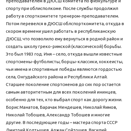
преподавателем в ДЮСШ комитета по физкультуре и
спорту при облисполкоме. После службы продолжил
работу в спорткомитете тренером-преподавателем.
Потом перевелся в ДЮСШ облспорткомитета, откуда в
скором времени ушел работать в республиканскую
ДЮСШ, что позволило ему вернуться в родной район и
создать школу греко-римской (классической) борьбы.
Это был 1983 год. Иня – село, откуда вышли известные
спортсмены-футболисты, борцы-классики, хоккеисты,
чьи имена и спортивные победы являются гордостью
села, Онгудайского района и Республики Алтай.
Старшее поколение спортсменов до сих пор остается
самым авторитетным для всех поколений ининцев,
особенно для тех, кто выбрал спорт как дорогу жизни.
Борис Манатов, Барачак Мендешев, Николай Яимов,
Николай Тобошев, Александр Тобошев и многие
другие. В последующие годы – мастера спорта СССР
Дмитрий Колтышев, Аржан Сойтошев, Василий