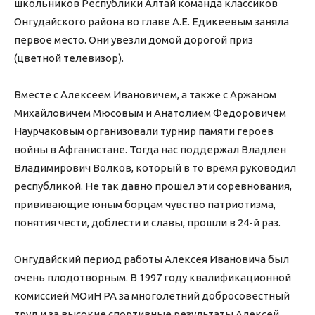
школьников Республики Алтай команда классиков
Онгудайского района во главе А.Е. Едикеевым заняла
первое место. Они увезли домой дорогой приз
(цветной телевизор).
Вместе с Алексеем Ивановичем, а также с Аржаном
Михайловичем Мюсовым и Анатолием Федоровичем
Наурчаковым организовали турнир памяти героев
войны в Афганистане. Тогда нас поддержал Владлен
Владимирович Волков, который в то время руководил
республикой. Не так давно прошел эти соревнования,
прививающие юным борцам чувство патриотизма,
понятия чести, доблести и славы, прошли в 24-й раз.
Онгудайский период работы Алексея Ивановича был
очень плодотворным. В 1997 году квалификационной
комиссией МОиН РА за многолетний добросовестный
труд и за высокие спортивные результаты Алексей