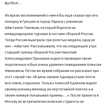
футбол!…
Из ярких воспоминаний о нем я бы еще сказал про его
поездку в Грецию в город Лариса с учеником
Айастаном Тазовым, который боролся на
международном турнире в составе сборной России.
Тогда Россия выиграла три золотых медали, одну из
них – Айастан!. Рассказывали, что на следующее утро
старший тренер сборной России Николай
Александрович Проказов ходил и проверял своих
подопечных и был очень удивлен поведением Алексея
Ивановича. Потом во время собрания он рассказал про
этот случай так: «В день начала турнира утром почти
все спали, отдыхали. Только Алексей Едикеев жарил
своему ученику яичницу на портативной плитке и в
своем номере показывал приемы….». После прилета в
Москву их встречали московские студенты из