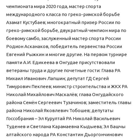
чемпионата мира 2020 года, мастер спорта
международного класса по греко-римской борьбе
Азамат Кустубаев; многократный призер России по
греко-римской борьбе, двукратный чемпион мира по
боевому самбо, заслуженный мастер спорта России
Родион Асканаков, победитель первенства России
Евгений Рыжкин и многие другие. На первом турнире
памяти А.И. Едикеева в Онгудае присутствовали
ветераны труда и другие почетные гости: Глава РА
Михаил Иванович Лапшин; депутат ГД Сергей
Тимурович Пекпеев; министр строительства и ЖКХ РА
Николай Михайлович Маскалёв; глава Онгудайского
района Семён Сергеевич Тузачинов; заместитель главы
района Николай Яковлевич Тобошев; депутаты
Госсобрания – Эл Курултай РА Николай Васильевич
Туденев и Светлана Карамаевна Кыдыева; Эл Башчы
алтайского народа РА Константин Дьоргончинович