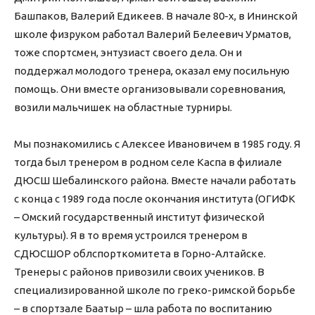
Башпаков, Валерий Едикеев. В начале 80-х, в Ининской
школе физруком работал Валерий Белеевич Урматов,
тоже спортсмен, энтузиаст своего дела. Он и
поддержал молодого тренера, оказал ему посильную
помощь. Они вместе организовывали соревнования,
возили мальчишек на областные турниры.
Мы познакомились с Алексее Ивановичем в 1985 году. Я
тогда был тренером в родном селе Каспа в филиале
ДЮСШ Шебалинского района. Вместе начали работать
с конца с 1989 года после окончания института (ОГИФК
– Омский государственный институт физической
культуры). Я в то время устроился тренером в
СДЮСШОР облспорткомитета в Горно-Алтайске.
Тренеры с районов привозили своих учеников. В
специализированной школе по греко-римской борьбе
– в спортзале Баатыр – шла работа по воспитанию