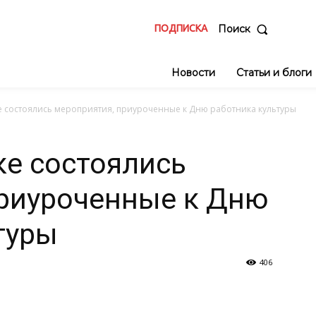
ПОДПИСКА
Поиск
Новости
Статьи и блоги
е состоялись мероприятия, приуроченные к Дню работника культуры
ке состоялись
приуроченные к Дню
туры
406