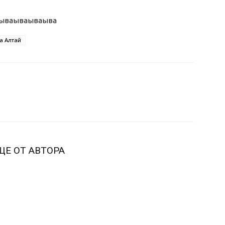
ыва
ываываыва
а Алтай
ЩЕ ОТ АВТОРА