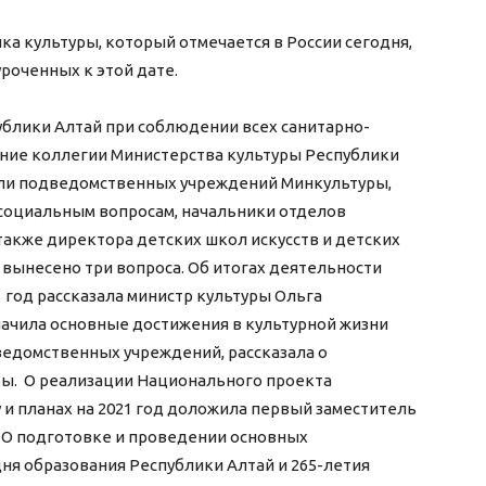
а культуры, который отмечается в России сегодня,
уроченных к этой дате.
ублики Алтай при соблюдении всех санитарно-
ние коллегии Министерства культуры Республики
тели подведомственных учреждений Минкультуры,
 социальным вопросам, начальники отделов
также директора детских школ искусств и детских
 вынесено три вопроса. Об итогах деятельности
21 год рассказала министр культуры Ольга
начила основные достижения в культурной жизни
дведомственных учреждений, рассказала о
ры. О реализации Национального проекта
у и планах на 2021 год доложила первый заместитель
 О подготовке и проведении основных
ня образования Республики Алтай и 265-летия