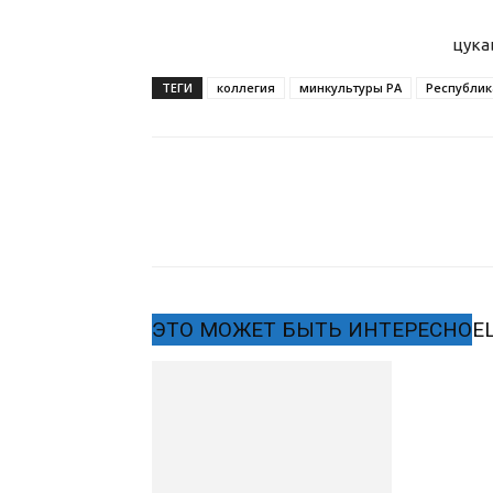
цука
ТЕГИ
коллегия
минкультуры РА
Республик
ЭТО МОЖЕТ БЫТЬ ИНТЕРЕСНО
Е