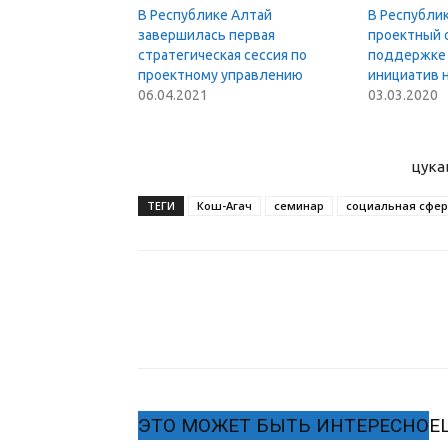
В Республике Алтай
В Республи
завершилась первая
проектный 
стратегическая сессия по
поддержке 
проектному управлению
инициатив н
06.04.2021
03.03.2020
цука
ТЕГИ
Кош-Агач
семинар
социальная сфе
ЭТО МОЖЕТ БЫТЬ ИНТЕРЕСНО
Е