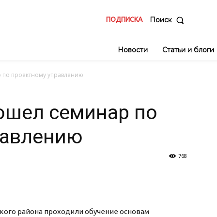
ПОДПИСКА
Поиск
Новости
Статьи и блоги
 по проектному управлению
ошел семинар по
равлению
768
ого района проходили обучение основам