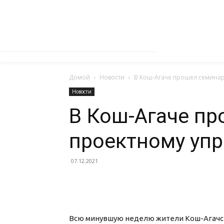
Домой
Новости
В Кош-Агаче прошел семинар
Новости
В Кош-Агаче пр
проектному уп
07.12.2021
Всю минувшую неделю жители Кош-Агачск