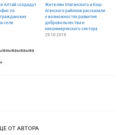
ке Алтай создадут
Жителям Улаганского и Кош-
офис по
Агачского районов рассказали
гражданских
о возможностях развития
а селе
добровольчества и
некоммерческого сектора
29.10.2019
ыва
ываываыва
ра
ЩЕ ОТ АВТОРА