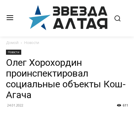
Домой
Новости
Новости
Олег Хорохордин
проинспектировал
социальные объекты Кош-
Агача
24.01.2022
611