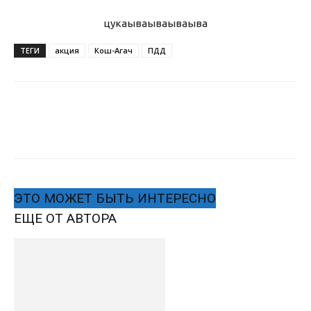
цукаыва
ываываыва
ТЕГИ
акция
Кош-Агач
ПДД
ЭТО МОЖЕТ БЫТЬ ИНТЕРЕСНО
ЕЩЕ ОТ АВТОРА