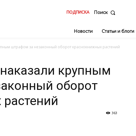
ПОДПИСКА
Поиск
Новости
Статьи и блоги
упным штрафом за незаконный оборот краснокнижных растений
 наказали крупным
законный оборот
 растений
363