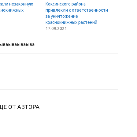
екли незаконную
Коксинского района
снокнижных
привлекли к ответственности
за уничтожение
краснокнижных растений
17.09.2021
ыва
ываываыва
ЩЕ ОТ АВТОРА