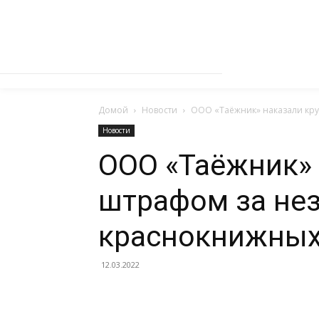
Домой
Новости
ООО «Таёжник» наказали кр
Новости
ООО «Таёжник»
штрафом за не
краснокнижных
12.03.2022