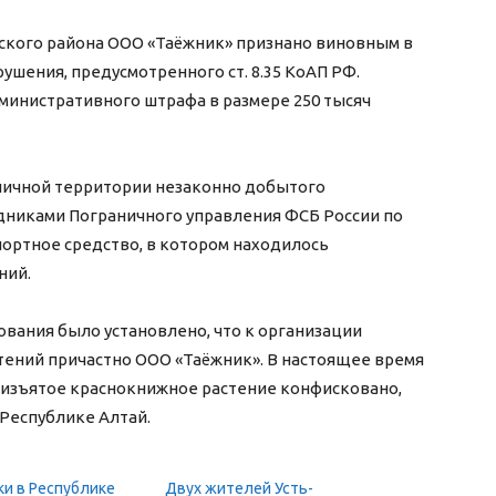
ского района ООО «Таёжник» признано виновным в
шения, предусмотренного ст. 8.35 КоАП РФ.
министративного штрафа в размере 250 тысяч
аничной территории незаконно добытого
дниками Пограничного управления ФСБ России по
ортное средство, в котором находилось
ний.
ования было установлено, что к организации
ений причастно ООО «Таёжник». В настоящее время
, изъятое краснокнижное растение конфисковано,
 Республике Алтай.
ки в Республике
Двух жителей Усть-