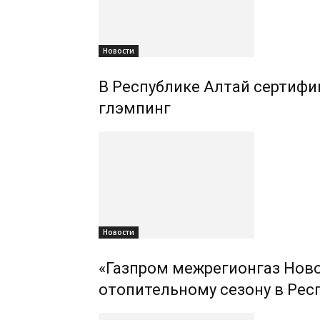
Новости
В Республике Алтай сертифиц
глэмпинг
Новости
«Газпром межрегионгаз Ново
отопительному сезону в Рес