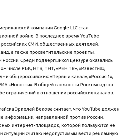
ериканской компании Google LLC стал
ионной войне. В последнее время YouTube
 российских СМИ, общественных деятелей,
анд, а также просветительские проекты,
России. Среди подвергшихся цензуре оказались
ом числе РБК, НТВ, ТНТ, «РЕН ТВ», «Известия»,
д» и общероссийских: «Первый канал», «Россия 1»,
k, РИА «Новости». В общей сложности Роскомнадзор
be ограничений в отношении российских каналов.
йска Эркелей Бекова считает, что YouTube должен
ие информации, направленной против России.
ярных интернет-площадок, которой пользуются не
ней ситуации считаю недопустимым вести рекламную