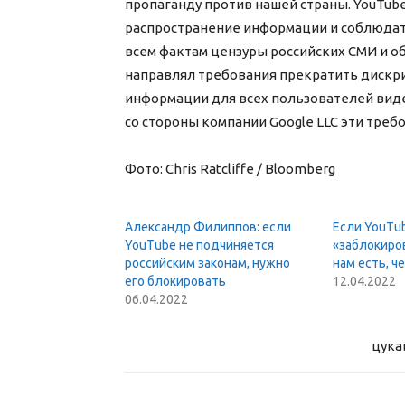
пропаганду против нашей страны. YouTub
распространение информации и соблюдать 
всем фактам цензуры российских СМИ и 
направлял требования прекратить дискр
информации для всех пользователей видео
со стороны компании Google LLC эти треб
Фото: Chris Ratcliffe / Bloomberg
Александр Филиппов: если
Если YouTu
YouTube не подчиняется
«заблокиров
российским законам, нужно
нам есть, ч
его блокировать
12.04.2022
06.04.2022
цука