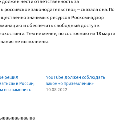
e должен нести ответственность за
российское законодательство», – сказала она. По
общественно значимых ресурсов Роскомнадзор
иминацию и обеспечить свободный доступ к
хостинга. Тем не менее, по состоянию на 18 марта
ования не выполнены.
be решил
YouTube должен соблюдать
аться» в России,
закон «о приземлении»
ем его заменить
10.08.2022
ыва
ываываыва