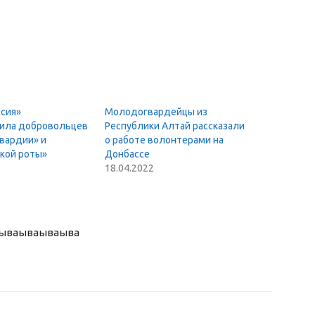
ссия»
Молодогвардейцы из
ила добровольцев
Республики Алтай рассказали
вардии» и
о работе волонтерами на
кой роты»
Донбассе
18.04.2022
ыва
ываываыва