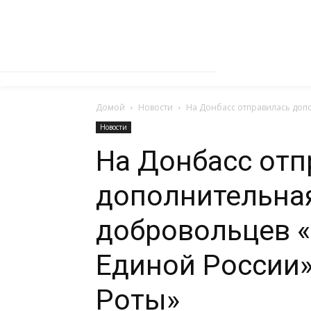
Домой
Новости
На Донбасс отправилась доп
Новости
На Донбасс отп
дополнительная
добровольцев 
Единой России»
Роты»