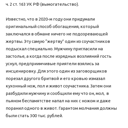
ч. 2 ст. 163 УК РФ (вымогательство).
Известно, что в 2020-м году они придумали
оригинальный способ обогащения, который
заключался в обмане ничего не подозревающей
жертвы. Эту самую “жертву” один из соучастников
подыскал специально. Мужчину пригласили на
застолье, а когда после изрядных возлияний гость
уснул, предприимчивые приятели взялись за
инсценировку. Для этого один из заговорщиков
порезал другого бритвой и его кровью измазал
кухонный нож, пол и живот соучастника. Затем они
разбудили мужчину и сообщили ему что он, мол, в
пьяном беспамятстве напал на них с ножом и даже
поранил одного в живот. Гарантом молчания должны
были стать 300 тыс. рублей.