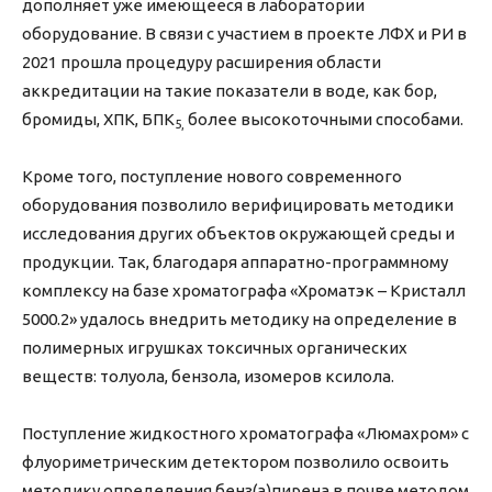
дополняет уже имеющееся в лаборатории
оборудование. В связи с участием в проекте ЛФХ и РИ в
2021 прошла процедуру расширения области
аккредитации на такие показатели в воде, как бор,
бромиды, ХПК, БПК
более высокоточными способами.
5,
Кроме того, поступление нового современного
оборудования позволило верифицировать методики
исследования других объектов окружающей среды и
продукции. Так, благодаря аппаратно-программному
комплексу на базе хроматографа «Хроматэк – Кристалл
5000.2» удалось внедрить методику на определение в
полимерных игрушках токсичных органических
веществ: толуола, бензола, изомеров ксилола.
Поступление жидкостного хроматографа «Люмахром» с
флуориметрическим детектором позволило освоить
методику определения бенз(а)пирена в почве методом