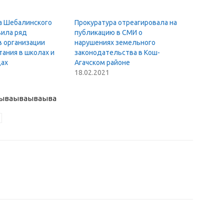
а Шебалинского
Прокуратура отреагировала на
вила ряд
публикацию в СМИ о
в организации
нарушениях земельного
тания в школах и
законодательства в Кош-
дах
Агачском районе
18.02.2021
ыва
ываываыва