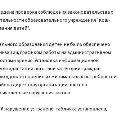
ведена проверка соблюдения законодательства о
ятельности образовательного учреждения “Кош-
ания детей”.
ельного образования детей не было обеспечено
низации, графиком работы на административном
остями зрения. Установка информационной
для адаптации льготной категории граждан
ую удовлетворение их минимальных потребностей.
айона директору организации внесено
 выявленные нарушения закона.
й нарушение устранено, табличка установлена,