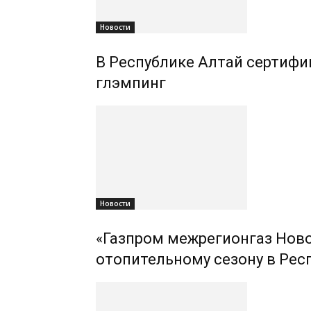
Новости
В Республике Алтай сертифиц
глэмпинг
Новости
«Газпром межрегионгаз Ново
отопительному сезону в Рес