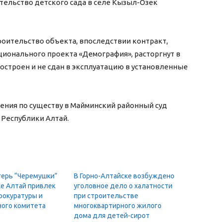
ельство детского сада в селе Кызыл-Озек
роительство объекта, впоследствии контракт,
ионального проекта «Демография», расторгнут в
остроен и не сдан в эксплуатацию в установленные
ения по существу в Майминский районный суд
 Республики Алтай.
герь “Черемушки”
В Горно-Алтайске возбуждено
ке Алтай привлек
уголовное дело о халатности
рокуратуры и
при строительстве
ого комитета
многоквартирного жилого
дома для детей-сирот