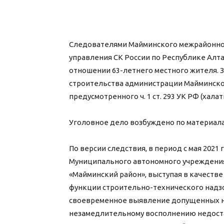
Следователями Майминского межрайонног
управления СК России по Республике Алт
отношении 63-летнего местного жителя. 
строительства администрации Майминског
предусмотренного ч. 1 ст. 293 УК РФ (хала
Уголовное дело возбуждено по материал
По версии следствия, в период с мая 2021
Муниципального автономного учреждения
«Майминский район», выступая в качеств
функции строительно-технического надзо
своевременное выявление допущенных на
незамедлительному восполнению недост