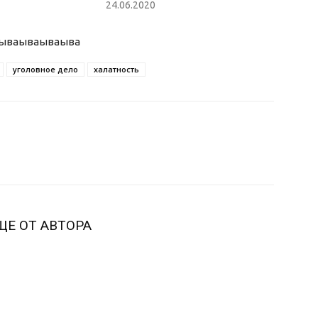
24.06.2020
ыва
ываываыва
уголовное дело
халатность
ЩЕ ОТ АВТОРА