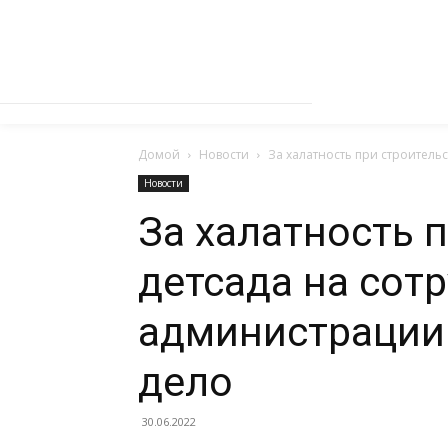
Домой
Новости
За халатность при строитель
Новости
За халатность 
детсада на сот
администрации 
дело
30.06.2022