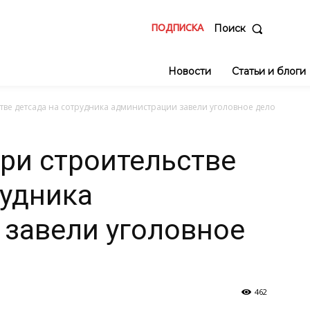
ПОДПИСКА
Поиск
Новости
Статьи и блоги
стве детсада на сотрудника администрации завели уголовное дело
при строительстве
рудника
завели уголовное
462