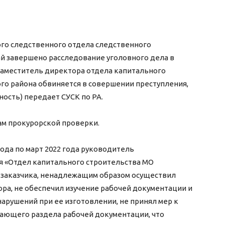
о следственного отдела следственного
ай завершено расследование уголовного дела в
Заместитель директора отдела капитального
о района обвиняется в совершении преступления,
тность) передает СУСК по РА.
ам прокурорской проверки.
 года по март 2022 года руководитель
 «Отдел капитального строительства МО
е заказчика, ненадлежащим образом осуществил
ра, не обеспечил изучение рабочей документации и
рушений при ее изготовлении, не принял мер к
ающего раздела рабочей документации, что