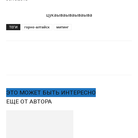
цукаыва
ываываыва
ТЕГИ
горно-алтайск
митинг
ЭТО МОЖЕТ БЫТЬ ИНТЕРЕСНО
ЕЩЕ ОТ АВТОРА