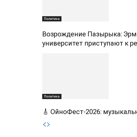
Политика
Возрождение Пазырыка: Эрм
университет приступают к р
Политика
🎸 ОйноФест-2026: музыкаль