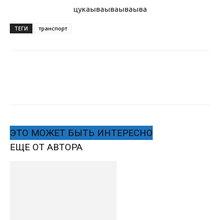
цукаыва
ываываыва
ТЕГИ
транспорт
ЭТО МОЖЕТ БЫТЬ ИНТЕРЕСНО
ЕЩЕ ОТ АВТОРА