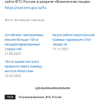
сайте ФТС России, в разделе «Физическим лицам»
https://customs.gov.ru/fiz
.
Фото: Алтайская таможня
Алтайские таможенники
На российско-монгольской
изъяли больше 100 кг
границе задержали 24 кг
незадекларированных
лекарств
сладостей
17.11.2021
21.09.2023
185 кг мумиё пытался
провезти через границу
житель Монголии
13.03.2023
цукаыва
ываываыва
ТЕГИ
Погрануправление_ФСБ_России