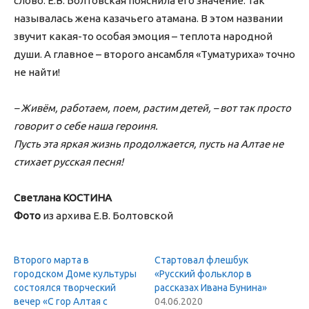
слово. Е.В. Болтовская пояснила его значение: так
называлась жена казачьего атамана. В этом названии
звучит какая-то особая эмоция – теплота народной
души. А главное – второго ансамбля «Туматуриха» точно
не найти!
– Живём, работаем, поем, растим детей, – вот так просто
говорит о себе наша героиня.
Пусть эта яркая жизнь продолжается, пусть на Алтае не
стихает русская песня!
Светлана КОСТИНА
Фото
из архива Е.В. Болтовской
Второго марта в
Стартовал флешбук
городском Доме культуры
«Русский фольклор в
состоялся творческий
рассказах Ивана Бунина»
вечер «С гор Алтая с
04.06.2020