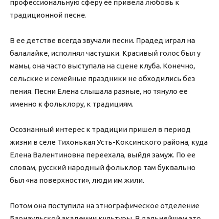
профессиональную сферу её привела любовь к
традиционной песне.
В ее детстве всегда звучали песни. Прадед играл на
балалайке, исполнял частушки. Красивый голос был у
мамы, она часто выступала на сцене клуба. Конечно,
сельские и семейные праздники не обходились без
пения. Песни Елена слышала разные, но тянуло ее
именно к фольклору, к традициям.
Осознанный интерес к традиции пришел в период
жизни в селе Тихонькая Усть-Коксинского района, куда
Елена Валентиновна переехала, выйдя замуж. По ее
словам, русский народный фольклор там буквально
был «на поверхности», люди им жили.
Потом она поступила на этнографическое отделение
Барнаульской академии культуры. В дальнейшем это