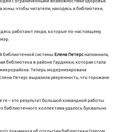
людей с ограниченными возможностями здоровья.
а зоны, чтобы читатели, находясь в библиотеке,
 Здесь работают люди, которые по-настоящему
мэр.
й библиотечной системы
Елена Петерс
напомнила,
ая библиотека в районе Гардинки, которая стала
 микрорайона. Теперь модернизирована
Елена Петерс выразила уверенность, что горожане
екте – это результат большой командной работы.
го библиотечного коллектива удалось буквально
ного документа об открытии библиотеки Олегом