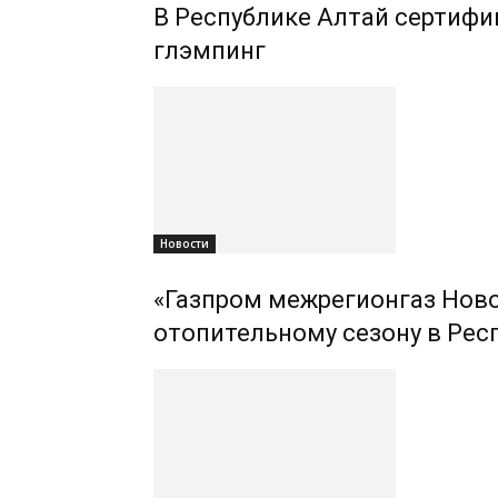
В Республике Алтай сертифиц
глэмпинг
Новости
«Газпром межрегионгаз Ново
отопительному сезону в Рес