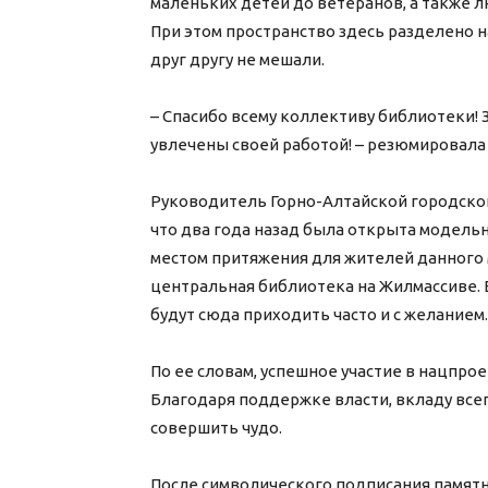
маленьких детей до ветеранов, а также 
При этом пространство здесь разделено н
друг другу не мешали.
– Спасибо всему коллективу библиотеки!
увлечены своей работой! – резюмировала 
Руководитель Горно-Алтайской городско
что два года назад была открыта модельн
местом притяжения для жителей данного
центральная библиотека на Жилмассиве. 
будут сюда приходить часто и с желанием.
По ее словам, успешное участие в нацпро
Благодаря поддержке власти, вкладу все
совершить чудо.
После символического подписания памят