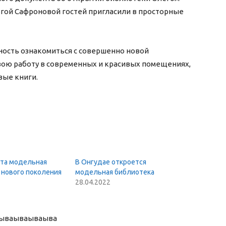
гой Сафроновой гостей пригласили в просторные
ность ознакомиться с совершенно новой
вою работу в современных и красивых помещениях,
вые книги.
ыта модельная
В Онгудае откроется
 нового поколения
модельная библиотека
28.04.2022
ыва
ываываыва