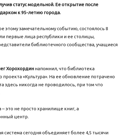
учив статус модельной. Ее открытие после
дарком к 95-летию города.
е этому замечательному событию, состоялось 8
и первые лица республики и ее столицы,
редставители библиотечного сообщества, учащиеся
ег Хорохордин
напомнил, что библиотека
 проекта «Культура». На ее обновление потрачено
та здесь никогда не проводилось, при том что
.
­– это не просто хранилище книг, а
онный центр.
я система сегодня объединяет более 4,5 тысячи