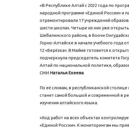
«В Республике Алтай с 2022 года по про
народной программе «Единой России» и п
отремонтировали 17 учреждений образова
шести школах. Четыре из них уже открыты
Шебалинского района, в Боочи Онгудайско
Горно-Алтайске в начале учебного года 
12 «Берёзка». В Майме готовится к откры
подчеркнула председатель комитета Госу
Алтай по национальной политике, образ
СМИ
Наталья Екеева
.
По её словам, в республиканской столиц
станет самой большой и современной в ре
изучения алтайского языка.
«Ход работ на всех объектах контролируе
«Единой России». К мониторингам мы при