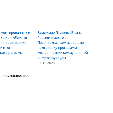
емонтированных и
Владимир Якушев: «Единая
х школ: «Единая
Россия» вместе с
Минпросвещения
Правительством завершают
и итоги
подготовку программы
ких программ
модернизации коммунальной
инфраструктуры
31.10.2024
ыва
ываываыва