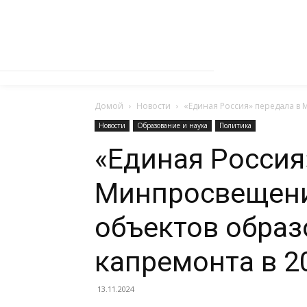
Домой
Новости
«Единая Россия» передала в 
Новости
Образование и наука
Политика
«Единая Россия
Минпросвещени
объектов образ
капремонта в 2
13.11.2024