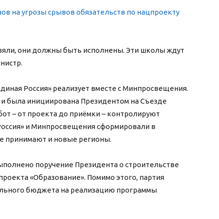
ов на угрозы срывов обязательств по нацпроекту
взяли, они должны быть исполнены. Эти школы ждут
нистр.
диная Россия» реализует вместе с Минпросвещения.
 и была инициирована Президентом на Съезде
абот – от проекта до приёмки – контролируют
оссия» и Минпросвещения сформировали в
мме принимают и новые регионы.
ыполнено поручение Президента о строительстве
проекта «Образование». Помимо этого, партия
ального бюджета на реализацию программы