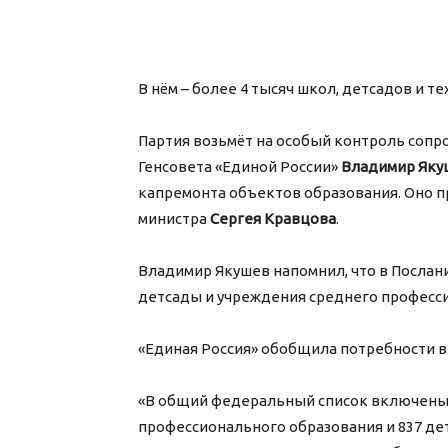
В нём – более 4 тысяч школ, детсадов и т
Партия возьмёт на особый контроль сопр
Генсовета «Единой России»
Владимир Яку
капремонта объектов образования. Оно п
министра
Сергея Кравцова
.
Владимир Якушев напомнил, что в Послан
детсады и учреждения среднего професс
«Единая Россия» обобщила потребности в
«В общий федеральный список включены 
профессионального образования и 837 дет