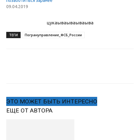
позаботиться заранее
09.04.2019
цукаыва
ываываыва
ТЕГИ
Погрануправление_ФСБ_России
ЭТО МОЖЕТ БЫТЬ ИНТЕРЕСНО
ЕЩЕ ОТ АВТОРА