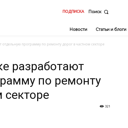
ПОДПИСКА
Поиск
Новости
Статьи и блоги
т отдельную программу по ремонту дорог в частном секторе
ке разработают
рамму по ремонту
м секторе
321