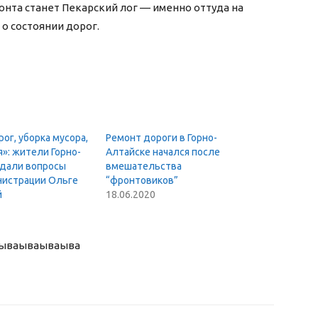
онта станет Пекарский лог — именно оттуда на
о состоянии дорог.
ог, уборка мусора,
Ремонт дороги в Горно-
»: жители Горно-
Алтайске начался после
адали вопросы
вмешательства
нистрации Ольге
“фронтовиков”
й
18.06.2020
ыва
ываываыва