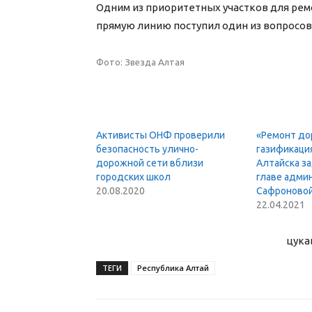
Одним из приоритетных участков для рем
прямую линию поступил один из вопросов 
Фото: Звезда Алтая
Активисты ОНФ проверили
«Ремонт дор
безопасность улично-
газификация
дорожной сети вблизи
Алтайска з
городских школ
главе адми
20.08.2020
Сафроново
22.04.2021
цука
ТЕГИ
Республика Алтай