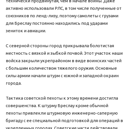
технически продвинутая, чем в начале войны. Даже
активно использовали РЛС, в том числе полученные от
союзников по ленд-лизу, поэтому самолеты с грузами
для Бреслау постоянно находились под ударами
зениток и авиации.
С северной стороны город прикрывала болотистая
местность с вязкой и зыбкой почвой. Этот участок наши
войска закрыли укрепрайоном в виде воинских частей
с большим количеством тяжелого оружия. Основные
силы армии начали штурм с южной и западной окраин
города.
Тактика советской пехоты к этому времени достигла
совершенства. К штурму Бреслау кроме обычной
пехоты привлекли штурмовую инженерно-саперную
бригаду с ее специальной подготовкой для операций в
укрепленных городах. Советские части действовали