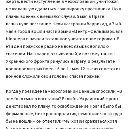
жертв, вести наступление в Чехословакии, уничтожая
не желавшую сдаваться группировку противника. Но в
планы военных вмешался случай. 5 мая в Праге
вспыхнуло восстание. Чехи настроили баррикад, а 7 и 8
мая в город вошли части армии «Центр» фельдмаршала
Шернера и начали тотальное уничтожение горожан. В
эти дни пражское радио на всех языках вопило о
спасении. Наш народ отзывчивый, и поэтому танки I
Украинского фронта ринулись в Прагу. В результате
кровопролитных боев с 6 по 11 мая 12 тысяч советских
воинов сложили свои головы, спасая пражан.
Когда у президента Чехословакии Бенеша спросили: «В
чем был смысл восстания? Если бы Украинский фронт
действовал по плану, то освобождение Праги было бы
формальным, без кровопролития, немецкие части туда
бы не вошли», он ответил: «Мы хотим сражаться хотя
бы в конце, чтобы весь наш народ чувствовал себя