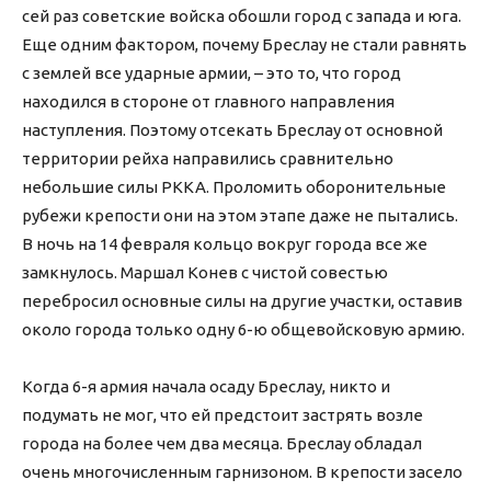
сей раз советские войска обошли город с запада и юга.
Еще одним фактором, почему Бреслау не стали равнять
с землей все ударные армии, – это то, что город
находился в стороне от главного направления
наступления. Поэтому отсекать Бреслау от основной
территории рейха направились сравнительно
небольшие силы РККА. Проломить оборонительные
рубежи крепости они на этом этапе даже не пытались.
В ночь на 14 февраля кольцо вокруг города все же
замкнулось. Маршал Конев с чистой совестью
перебросил основные силы на другие участки, оставив
около города только одну 6-ю общевойсковую армию.
Когда 6-я армия начала осаду Бреслау, никто и
подумать не мог, что ей предстоит застрять возле
города на более чем два месяца. Бреслау обладал
очень многочисленным гарнизоном. В крепости засело