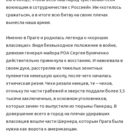
воюющим в сотрудничестве с Россией». Им «хотелось
сражаться», а в итоге всю битву на своих плечах
вынесла наша армия.
Именно в Праге и родилась легенда о «хороших
власовцах». Видя безвыходное положение в войне,
дивизия генерал-майора РОА Сергея Буняченко
действительно примкнула к восстанию. И навоевала в
своем духе, расстреляв из тяжелых зенитных
пулеметов немецкую школу, после чего началась
этническая резня. Чехи резали немцев, те – чехов,
огоньку по части грабежей и зверств поддали более 3,5
тысячи заключенных, в основном уголовников,
которых зачем-то выпустили из тюрьмы Панкрац. В
довершение всего в город на плечах удиравших
власовцев вошли части Шернера, которым Прага была
нужна как ворота к американцам.