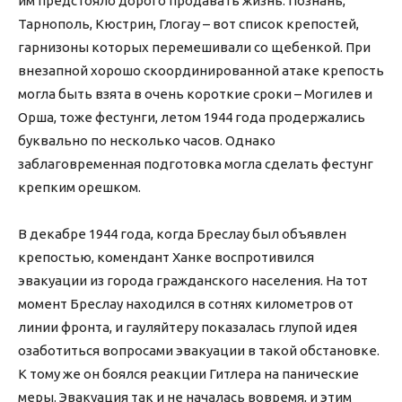
им предстояло дорого продавать жизнь. Познань,
Тарнополь, Кюстрин, Глогау – вот список крепостей,
гарнизоны которых перемешивали со щебенкой. При
внезапной хорошо скоординированной атаке крепость
могла быть взята в очень короткие сроки – Могилев и
Орша, тоже фестунги, летом 1944 года продержались
буквально по несколько часов. Однако
заблаговременная подготовка могла сделать фестунг
крепким орешком.
В декабре 1944 года, когда Бреслау был объявлен
крепостью, комендант Ханке воспротивился
эвакуации из города гражданского населения. На тот
момент Бреслау находился в сотнях километров от
линии фронта, и гауляйтеру показалась глупой идея
озаботиться вопросами эвакуации в такой обстановке.
К тому же он боялся реакции Гитлера на панические
меры. Эвакуация так и не началась вовремя, и этим