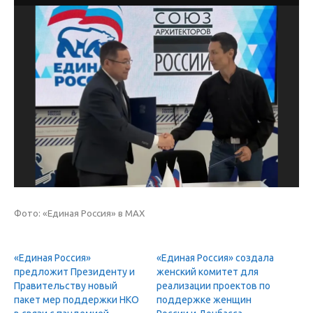
Фото:
«Единая Россия» в МАХ
«Единая Россия»
«Единая Россия» создала
предложит Президенту и
женский комитет для
Правительству новый
реализации проектов по
пакет мер поддержки НКО
поддержке женщин