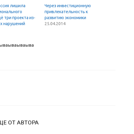
ссия лишила
Через инвестиционную
гионального
привлекательность к
ё три проекта из-
развитию экономики
ых нарушений
25.04.2014
ыва
ываываыва
ЩЕ ОТ АВТОРА